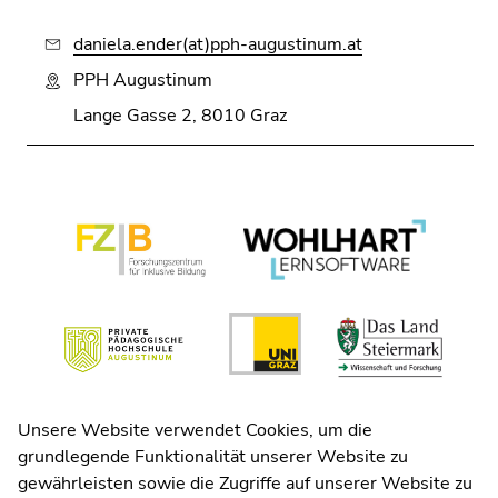
Seitenbereiche
daniela.ender(at)pph-augustinum.at
PPH Augustinum
Lange Gasse 2, 8010 Graz
Beginn
des
Seitenbereichs:
Zusatzinformationen:
Ende
Ende
Unsere Website verwendet Cookies, um die
dieses
dieses
grundlegende Funktionalität unserer Website zu
Seitenbereichs.
Seitenbereichs.
gewährleisten sowie die Zugriffe auf unserer Website zu
Zur
Zur