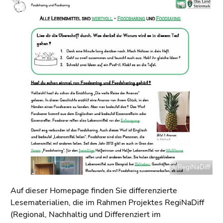
bestätigen
Sie diesen
Link.
Beginn
Zum
des
Inhalt
Seitenbereichs:
(Zugriffstaste
Seitenbereiche:
1)
Zur
Positionsanzeige
(Zugriffstaste
2)
Zur
Unternavigation
(Zugriffstaste
©RegiNaDiff
4)
Auf dieser Homepage finden Sie differenzierte
Zu
Lesematerialien, die im Rahmen Projektes RegiNaDiff
den
(Regional, Nachhaltig und Differenziert im
Zusatzinformationen