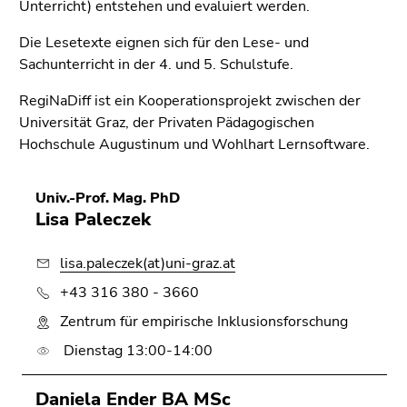
Unterricht) entstehen und evaluiert werden.
(Zugriffstaste
5)
Die Lesetexte eignen sich für den Lese- und
Zu
Sachunterricht in der 4. und 5. Schulstufe.
den
Seiteneinstellungen
RegiNaDiff ist ein Kooperationsprojekt zwischen der
(Benutzer/Sprache)
Universität Graz, der Privaten Pädagogischen
(Zugriffstaste
Hochschule Augustinum und Wohlhart Lernsoftware.
8)
Zur
Univ.-Prof. Mag. PhD
Suche
Lisa Paleczek
(Zugriffstaste
9)
lisa.paleczek(at)uni-graz.at
Ende
+43 316 380 - 3660
dieses
Zentrum für empirische Inklusionsforschung
Seitenbereichs.
Zur
Dienstag 13:00-14:00
Übersicht
der
Daniela Ender BA MSc